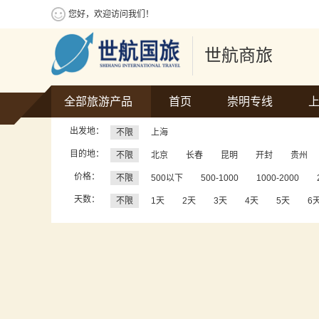
您好，欢迎访问我们！
世航商旅
全部旅游产品
首页
崇明专线
出发地：
不限
上海
目的地：
不限
北京
长春
昆明
开封
贵州
价格：
不限
500以下
500-1000
1000-2000
天数：
不限
1天
2天
3天
4天
5天
6