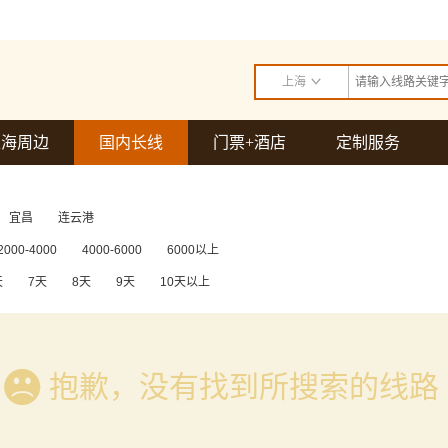
上海

上海周边
国内长线
门票+酒店
定制服务
宜昌
连云港
2000-4000
4000-6000
6000以上
天
7天
8天
9天
10天以上

抱歉，没有找到所搜索的线路