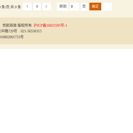
0
转到
页
0 条/页 共 0 条
世航商旅 版权所有
沪ICP备16025595号-1
延长中路720号 021-56536315
0802001753号